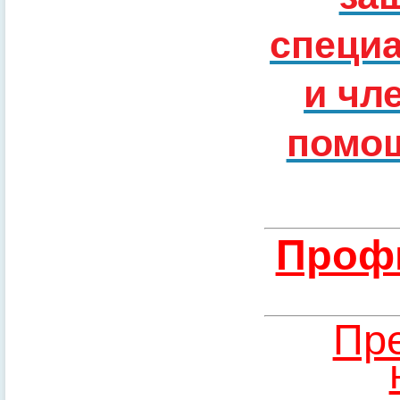
специ
и чл
помощ
Профи
Пре