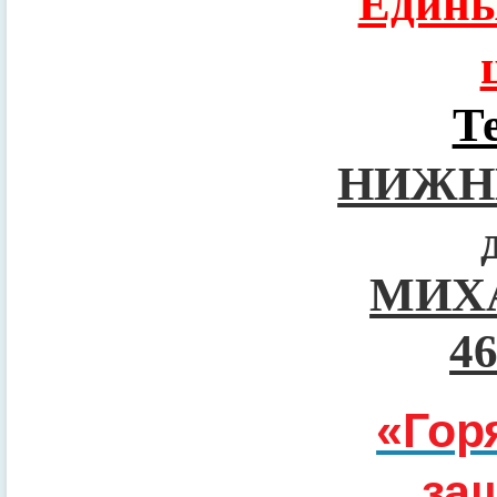
Едины
Т
НИЖН
МИХ
4
«Гор
за