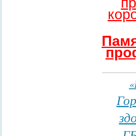
пр
кор
Памя
про
«
Гор
зд
ГБ