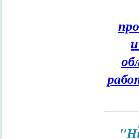
пр
и
об
рабо
"Н