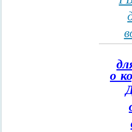
в
дл
о к