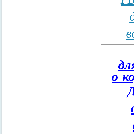
в
дл
о к