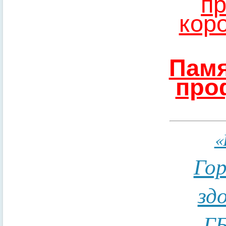
пр
кор
Памя
про
«
Гор
зд
ГБ