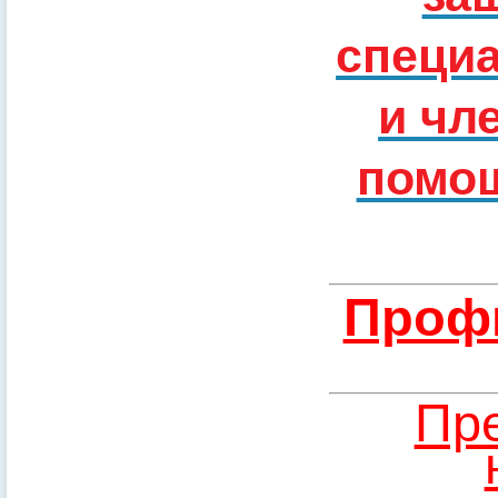
специ
и чл
помощ
Профи
Пре