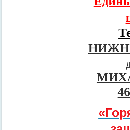
Едины
Т
НИЖН
МИХ
4
«Гор
за