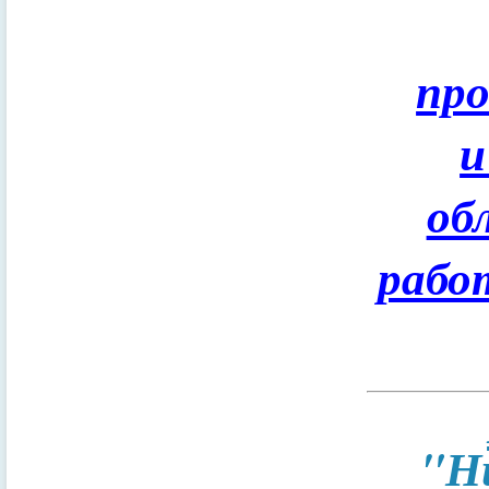
пр
и
об
рабо
"Н