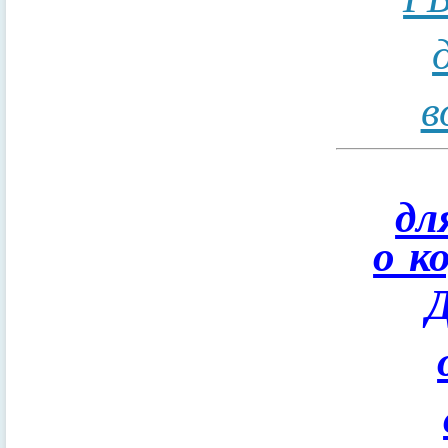
в
дл
о к