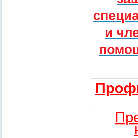
специ
и чл
помощ
Профи
Пре