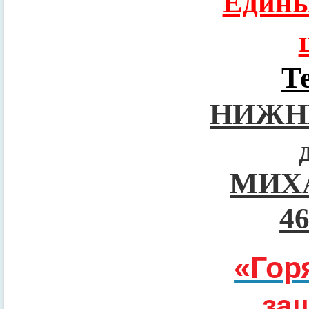
Едины
Т
НИЖН
МИХ
4
«Гор
за