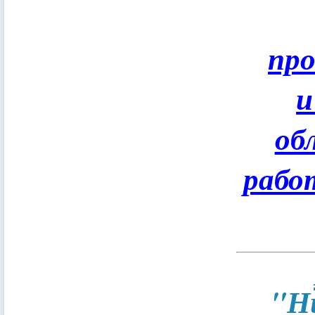
пр
и
об
рабо
"Н