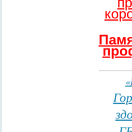
пр
кор
Памя
про
«
Гор
зд
ГБ