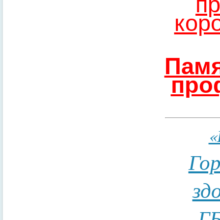
пр
кор
Памя
про
«
Гор
зд
ГБ