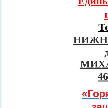
Едины
Т
НИЖН
МИХ
4
«Гор
за