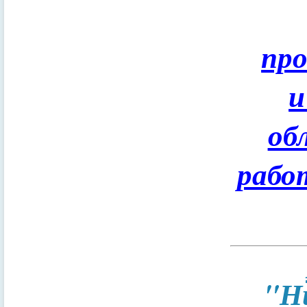
пр
и
об
рабо
"Н