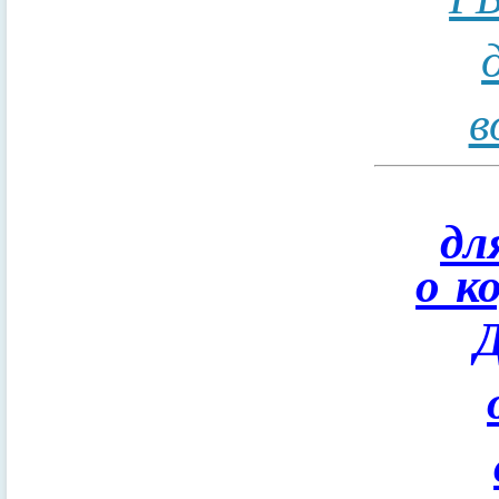
в
дл
о к