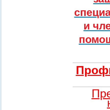
специ
и чл
помощ
Профи
Пре