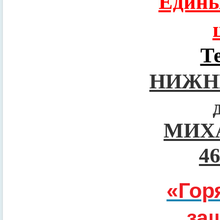
Едины
Т
НИЖН
МИХ
4
«Гор
за