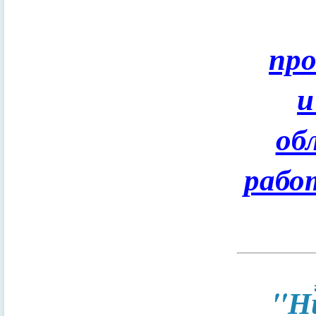
пр
и
об
рабо
"Н