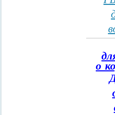
в
дл
о к