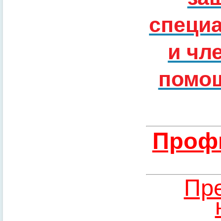
специ
и чл
помощ
Профи
Пре