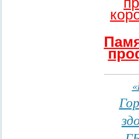
пр
кор
Памя
про
«
Гор
зд
ГБ