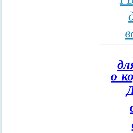
в
дл
о к