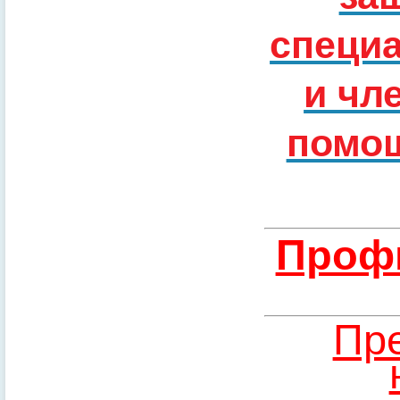
специ
и чл
помощ
Профи
Пре