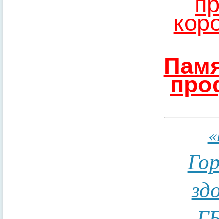
пр
кор
Памя
про
«
Гор
зд
ГБ