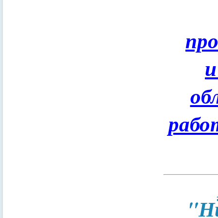
пр
и
об
рабо
"Н