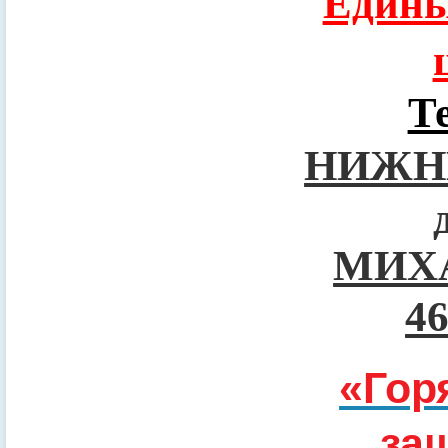
Едины
Т
НИЖН
МИХ
4
«Гор
за