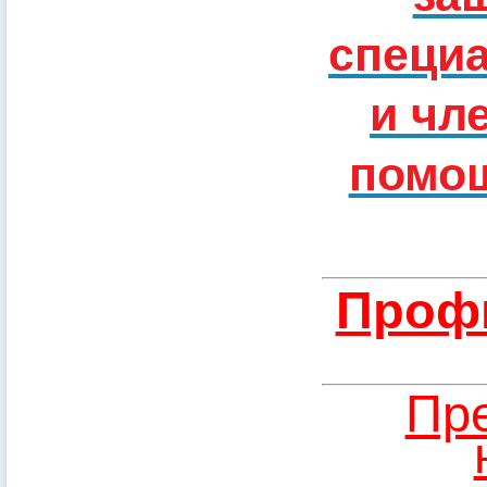
специ
и чл
помощ
Профи
Пре