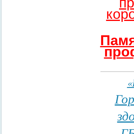
пр
кор
Памя
про
«
Гор
зд
ГБ