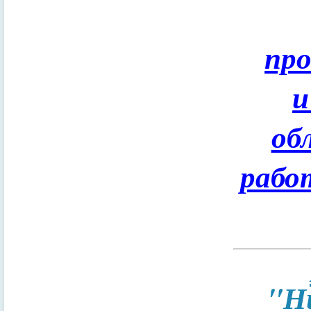
пр
и
об
рабо
"Н