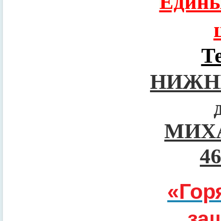
Едины
Т
НИЖН
МИХ
4
«Гор
за