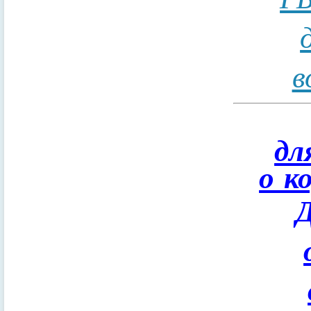
в
дл
о к