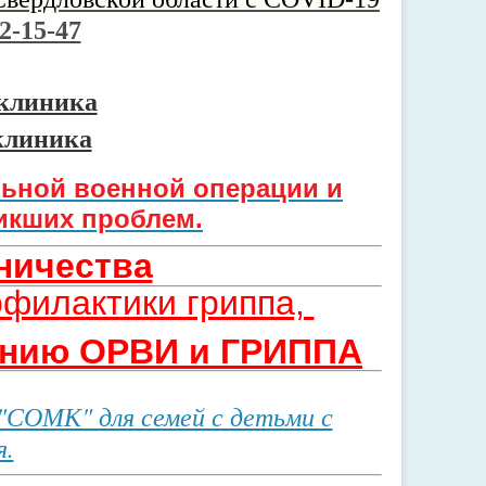
2-15-47
иклиника
клиника
льной военной операции и
никших пробл
ем.
ничества
офилактики гриппа,
чению ОРВИ и ГРИППА
"СОМК" для семей с детьми с
я.