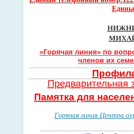
Едины
НИЖНИ
МИХА
«Горячая линия» по вопр
членов их сем
Профила
Предварительная з
Памятка для населе
Горячая линия Центра ох