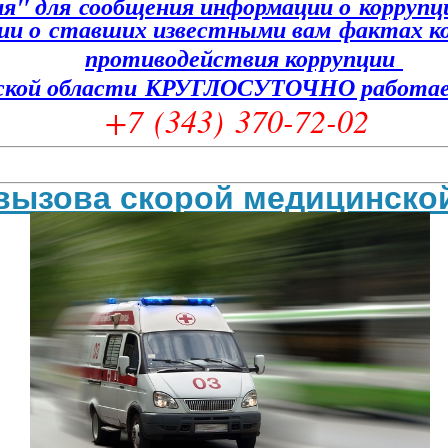
ия" для сообщения информации о коррупц
ии о ставших известными вам фактах к
противодействия коррупции
овской области КРУГЛОСУТОЧНО работа
+7 (343) 370-72-02
вызова скорой
медицинско