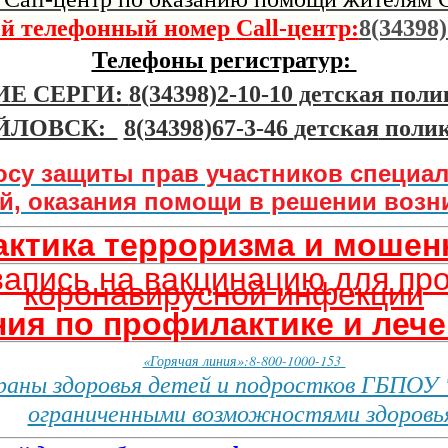
й телефонный номер
Call-центр:
8(34398)
Телефоны регистратур:
Е СЕРГИ:
8(34398)2-10-10 детская пол
ЙЛОВСК:
8(34398)67-3-46
детская
поли
осу защиты прав участников специа
ей, оказания помощи в решении воз
ктика терроризма и мошен
апись на вакцинацию для пр
коронавирусной инфекции
ния по профилактике и ле
«Горячая линия»:8-800-1000-153
раны здоровья детей и подростков ГБПОУ 
ограниченными возможностями здоровь