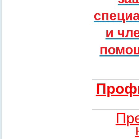
специ
и чл
помощ
Профи
Пре