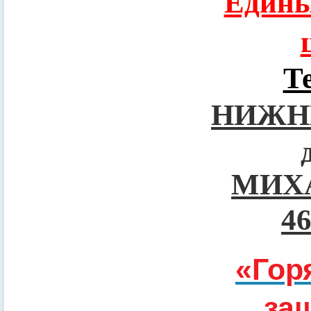
Едины
Т
НИЖН
МИХ
4
«Гор
за