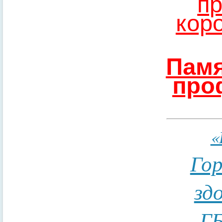
пр
кор
Памя
про
«
Гор
зд
ГБ