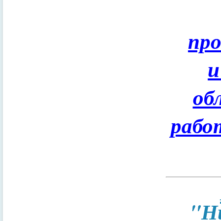
пр
и
об
рабо
"Н