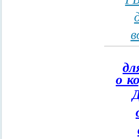
в
дл
о к