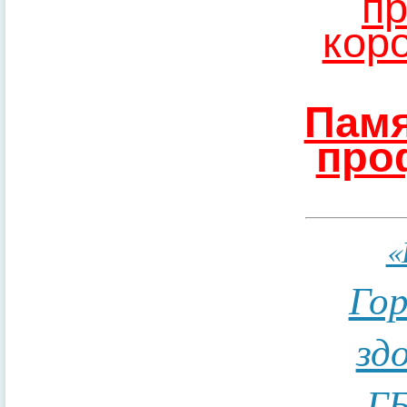
пр
кор
Памя
про
«
Гор
зд
ГБ