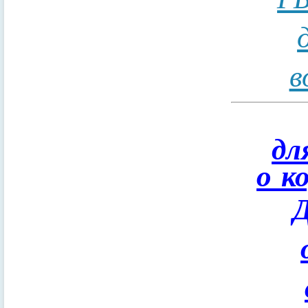
в
дл
о к