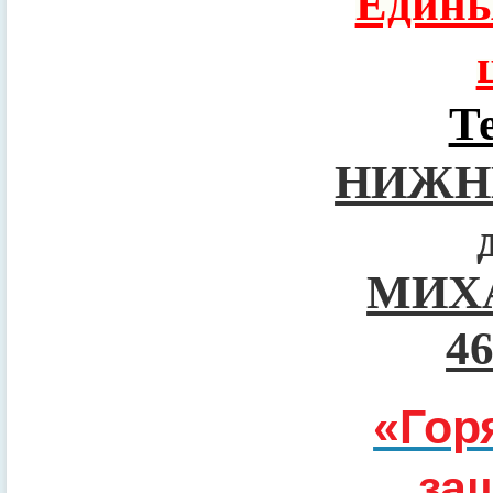
Едины
Т
НИЖН
МИХ
4
«Гор
за