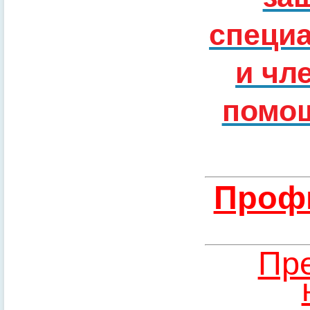
специ
и чл
помощ
Профи
Пре