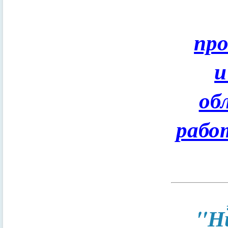
пр
и
об
рабо
"Н