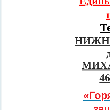
Едины
Т
НИЖН
МИХ
4
«Гор
за