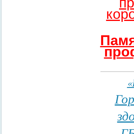
пр
кор
Памя
про
«
Гор
зд
ГБ