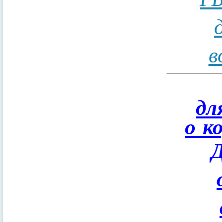
в
дл
о к