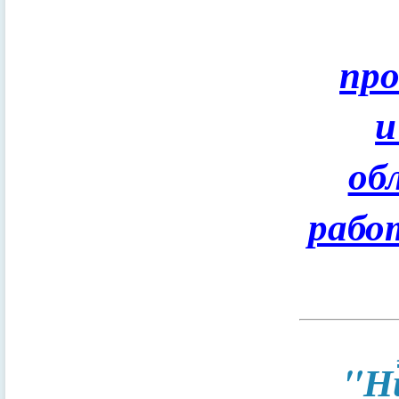
пр
и
об
рабо
"Н