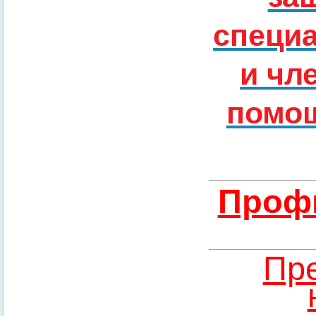
специ
и чл
помощ
Профи
Пре