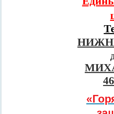
Едины
Т
НИЖН
МИХ
4
«Гор
за