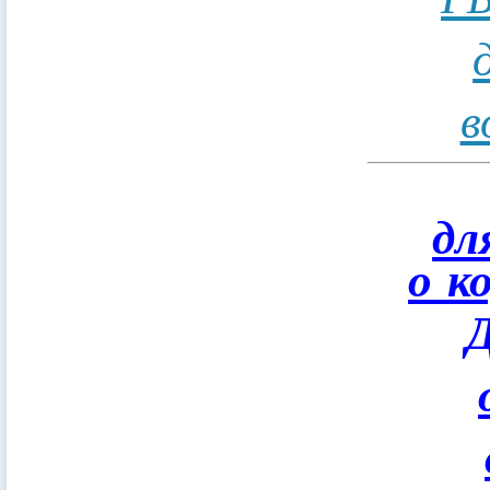
в
дл
о к