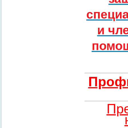
специ
и чл
помощ
Профи
Пре