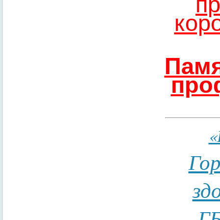
пр
кор
Памя
про
«
Гор
зд
ГБ