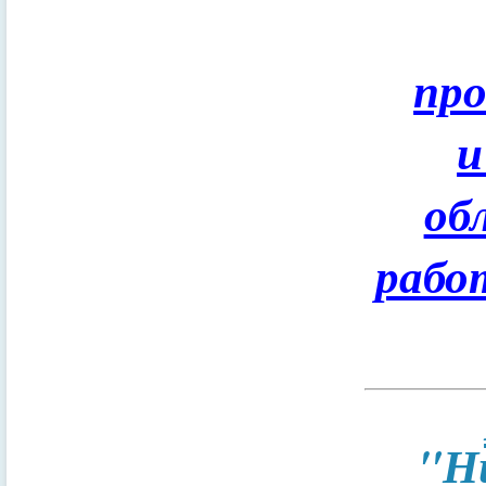
пр
и
об
рабо
"Н