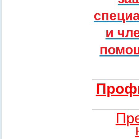
специ
и чл
помощ
Профи
Пре