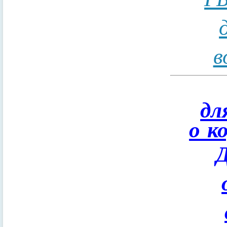
в
дл
о к