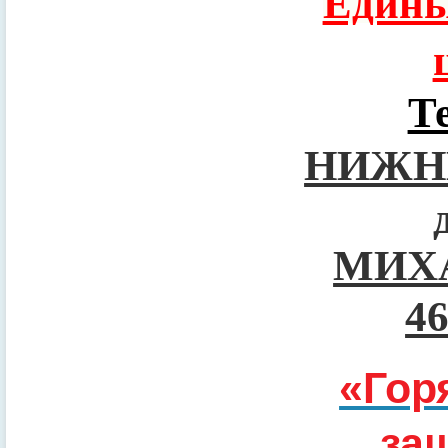
Едины
Т
НИЖН
МИХ
4
«Гор
за