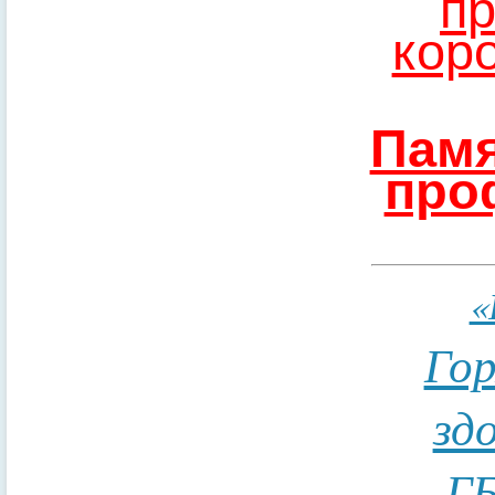
пр
кор
Памя
про
«
Гор
зд
ГБ