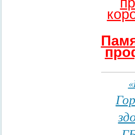
пр
кор
Памя
про
«
Гор
зд
ГБ