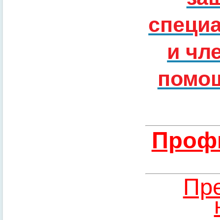
специ
и чл
помощ
Профи
Пре