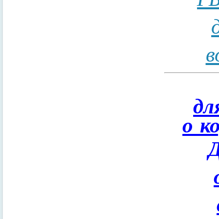
в
дл
о к