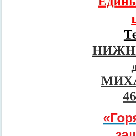
Едины
Т
НИЖН
МИХ
4
«Гор
за