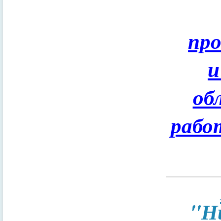
пр
и
об
рабо
"Н