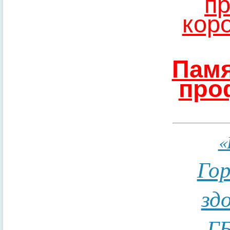
пр
кор
Памя
про
«
Гор
зд
ГБ