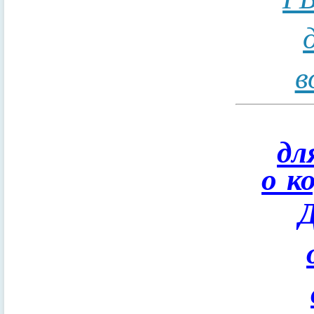
в
дл
о к