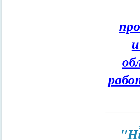
пр
и
об
рабо
"Н