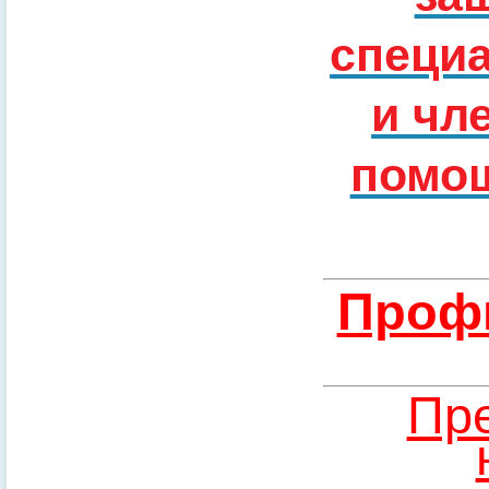
специ
и чл
помощ
Профи
Пре