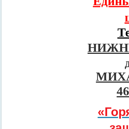
Едины
Т
НИЖН
МИХ
4
«Гор
за