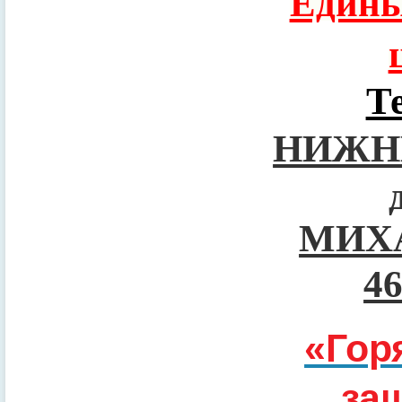
Едины
Т
НИЖН
МИХ
4
«Гор
за