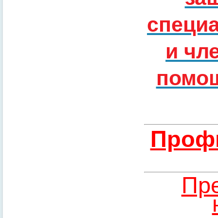
специ
и чл
помощ
Профи
Пре