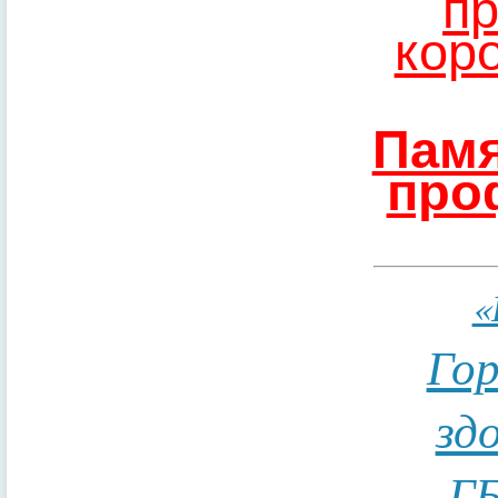
пр
кор
Памя
про
«
Гор
зд
ГБ