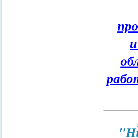
пр
и
об
рабо
"Н