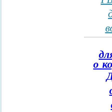
в
дл
о к