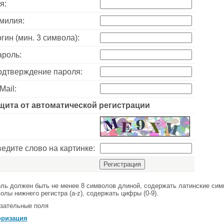
я:
милия:
гин (мин. 3 символа):
роль:
дтверждение пароля:
Mail:
щита от автоматической регистрации
едите слово на картинке:
ль должен быть не менее 8 символов длиной, содержать латинские симв
олы нижнего регистра (a-z), содержать цифры (0-9).
зательные поля
оризация