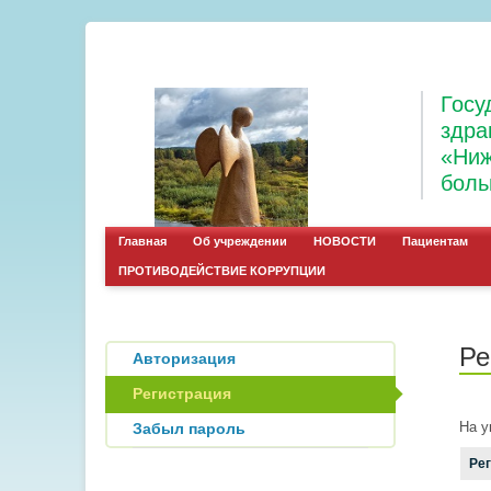
Госу
здра
«Ниж
боль
Главная
Об учреждении
НОВОСТИ
Пациентам
ПРОТИВОДЕЙСТВИЕ КОРРУПЦИИ
Ре
Авторизация
Регистрация
На у
Забыл пароль
Ре