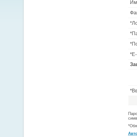
Им
Фа
*
Ло
*
Па
*
По
*
E-
За
*
Вв
Паро
симв
*
Обя
Авт