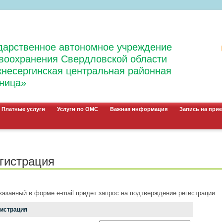
дарственное автономное учреждение
воохранения Свердловской области
несергинская центральная районная
ница»
Платные услуги
Услуги по ОМС
Важная информация
Запись на прие
гистрация
казанный в форме e-mail придет запрос на подтверждение регистрации.
гистрация