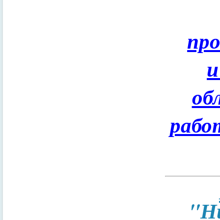
пр
и
об
рабо
"Н