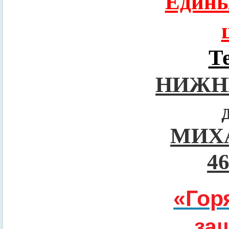
Едины
Т
НИЖН
МИХ
4
«Гор
за