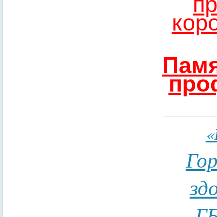
пр
кор
Памя
про
«
Гор
зд
ГБ