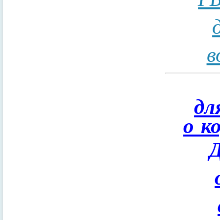
в
дл
о к