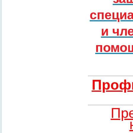
специ
и чл
помощ
Профи
Пре