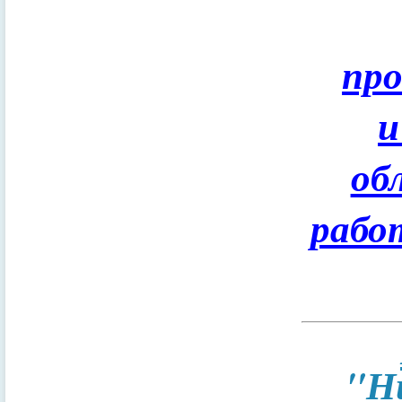
пр
и
об
рабо
"Н