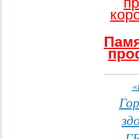
пр
кор
Памя
про
«
Гор
зд
ГБ