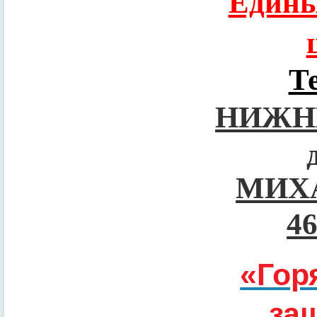
Едины
Т
НИЖН
МИХ
4
«Гор
за