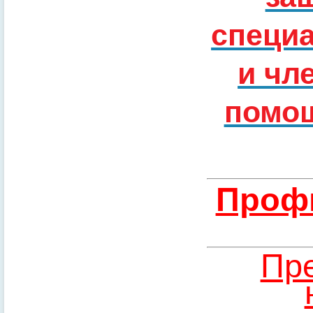
специ
и чл
помощ
Профи
Пре