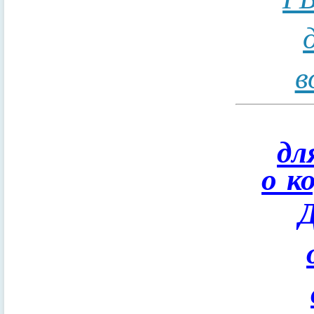
в
дл
о к