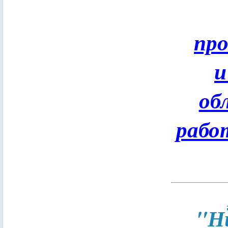
пр
и
об
рабо
"Н