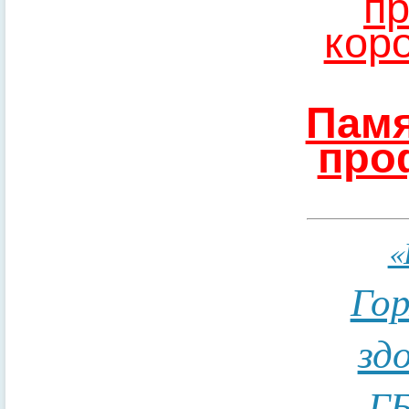
пр
кор
Памя
про
«
Гор
зд
ГБ