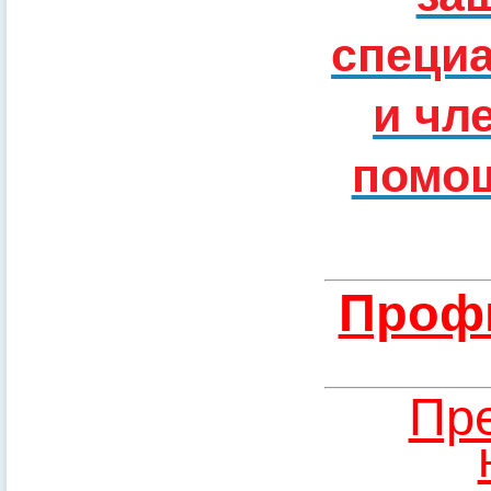
специ
и чл
помощ
Профи
Пре