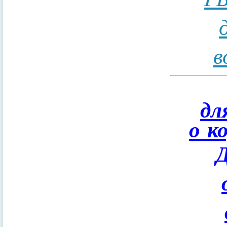
в
дл
о к