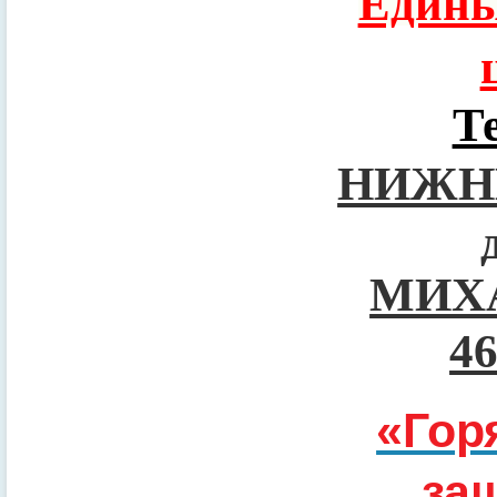
Едины
Т
НИЖН
МИХ
4
«Гор
за