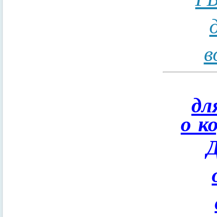
в
дл
о к