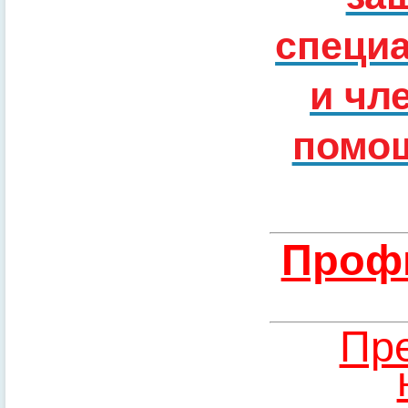
специ
и чл
помощ
Профи
Пре