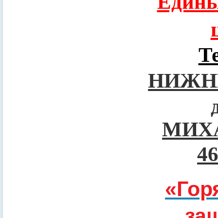
Едины
Т
НИЖН
МИХ
4
«Гор
за