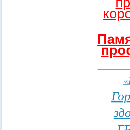
пр
кор
Памя
про
«
Гор
зд
ГБ