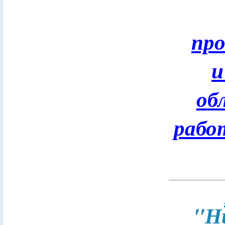
пр
и
об
рабо
"Н