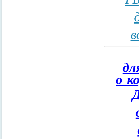
в
дл
о к