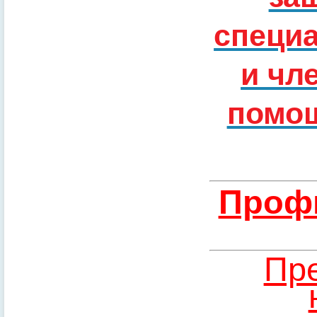
специ
и чл
помощ
Профи
Пре