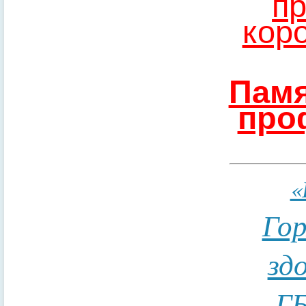
пр
кор
Памя
про
«
Гор
зд
ГБ