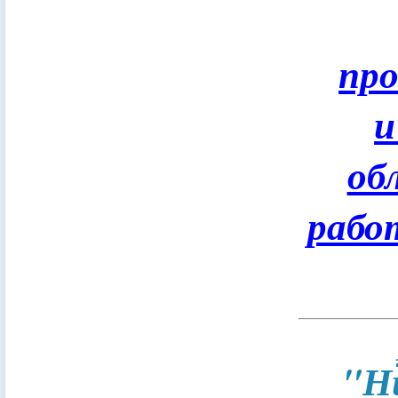
пр
и
об
рабо
"Н