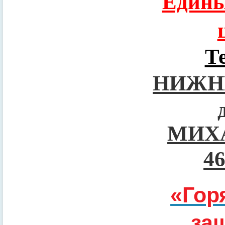
Едины
Т
НИЖН
МИХ
4
«Гор
за