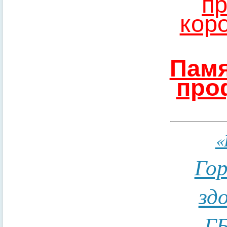
пр
кор
Памя
про
«
Гор
зд
ГБ