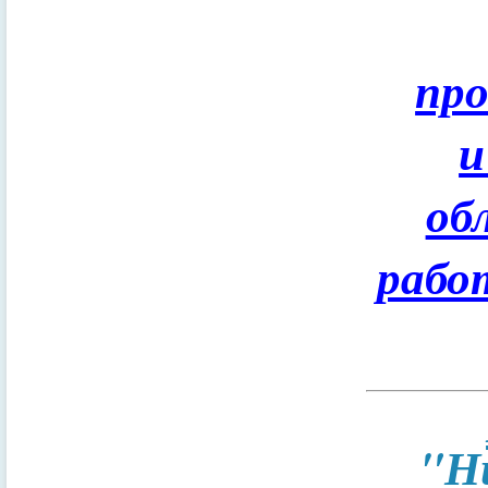
пр
и
об
рабо
"Н