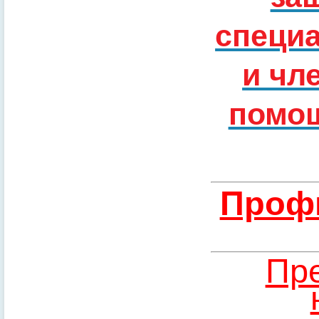
специ
и чл
помощ
Профи
Пре