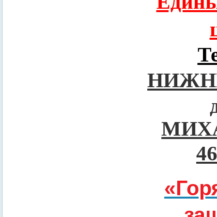
Едины
Т
НИЖН
МИХ
4
«Гор
за