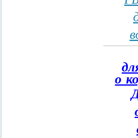
в
дл
о к