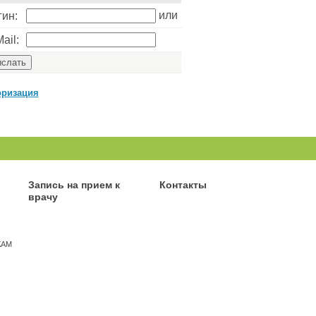
или
гин:
ail:
оризация
Запись на прием к
Контакты
врачу
КАМ