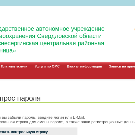
дарственное автономное учреждение
воохранения Свердловской области
несергинская центральная районная
ница»
Платные услуги
Услуги по ОМС
Важная информация
Запись на прие
прос пароля
 вы забыли пароль, введите логин или E-Mail.
рольная строка для смены пароля, а также ваши регистрационные данные
слать контрольную строку