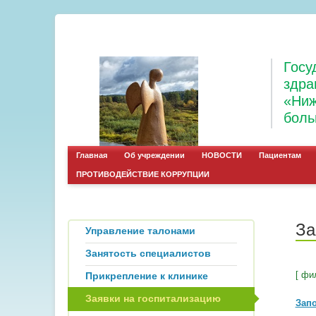
Госу
здра
«Ниж
боль
Главная
Об учреждении
НОВОСТИ
Пациентам
ПРОТИВОДЕЙСТВИЕ КОРРУПЦИИ
За
Управление талонами
Занятость специалистов
[ фи
Прикрепление к клинике
Заявки на госпитализацию
Зап