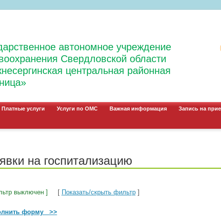
дарственное автономное учреждение
воохранения Свердловской области
несергинская центральная районная
ница»
Платные услуги
Услуги по ОМС
Важная информация
Запись на прие
явки на госпитализацию
льтр выключен ]
[
Показать/скрыть фильтр
]
олнить форму >>