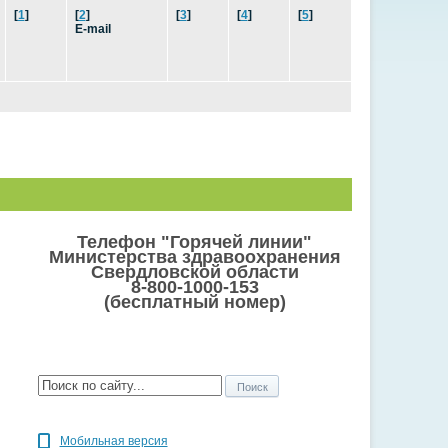
[
1
]
[
2
]
[
3
]
[
4
]
[
5
]
E-mail
Телефон "Горячей линии"
Министерства здравоохранения
Свердловской области
8-800-1000-153
(бесплатный номер)
Мобильная версия