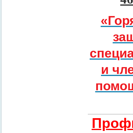
«Гор
за
специ
и чл
помощ
Профи