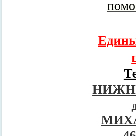
помо
Едины
Т
НИЖН
МИХ
4