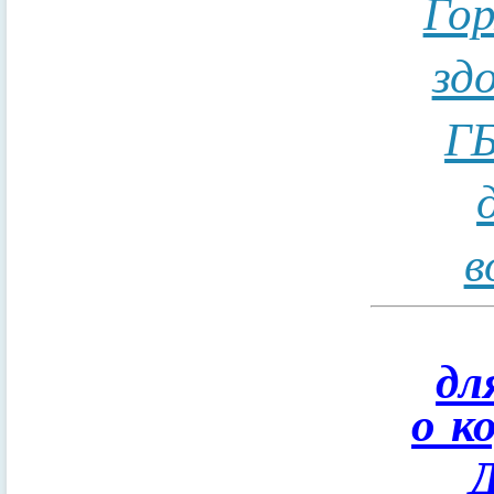
Гор
зд
ГБ
в
дл
о к