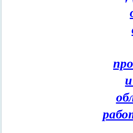
пр
и
об
рабо