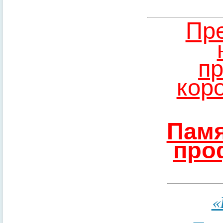
Пре
пр
кор
Памя
про
«