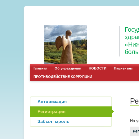
Госу
здра
«Ниж
боль
Главная
Об учреждении
НОВОСТИ
Пациентам
ПРОТИВОДЕЙСТВИЕ КОРРУПЦИИ
Ре
Авторизация
Регистрация
На у
Забыл пароль
Ре