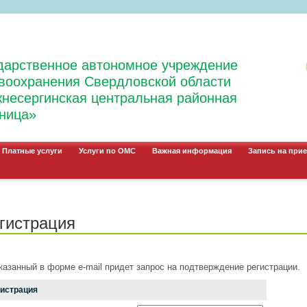
дарственное автономное учреждение
воохранения Свердловской области
несергинская центральная районная
ница»
Платные услуги
Услуги по ОМС
Важная информация
Запись на прие
гистрация
казанный в форме e-mail придет запрос на подтверждение регистрации.
гистрация