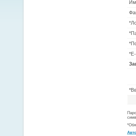
Им
Фа
*
Ло
*
Па
*
По
*
E-
За
*
Вв
Паро
симв
*
Обя
Авт