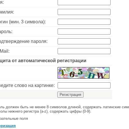
я:
милия:
гин (мин. 3 символа):
роль:
дтверждение пароля:
Mail:
щита от автоматической регистрации
едите слово на картинке:
ль должен быть не менее 8 символов длиной, содержать латинские симв
олы нижнего регистра (a-z), содержать цифры (0-9).
зательные поля
оризация