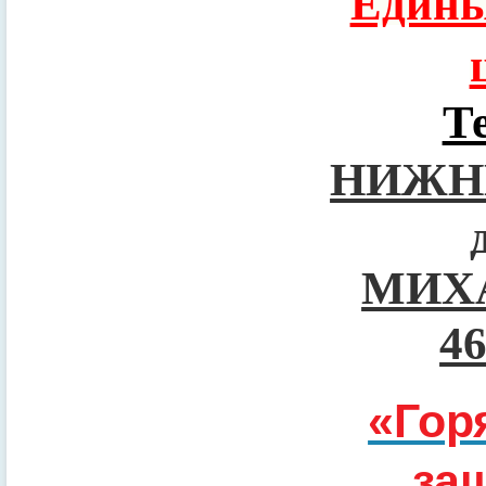
Едины
Т
НИЖН
МИХ
4
«Гор
за