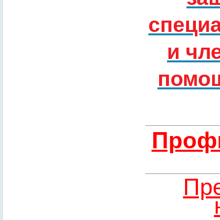
специ
и чл
помощ
Профи
Пре