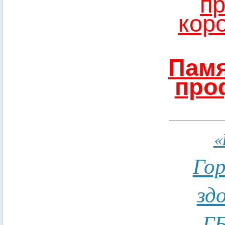
пр
кор
Памя
про
«
Гор
зд
ГБ