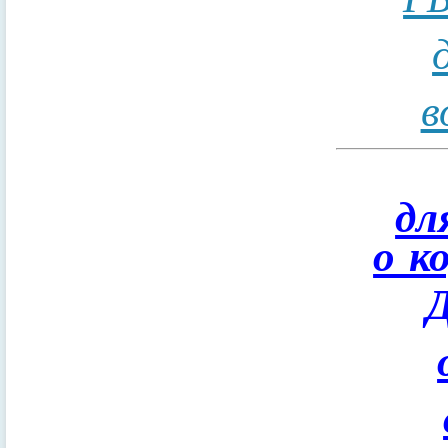
в
дл
о к