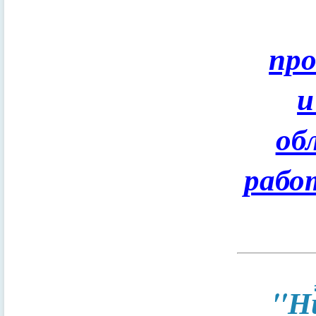
пр
и
об
рабо
"Н