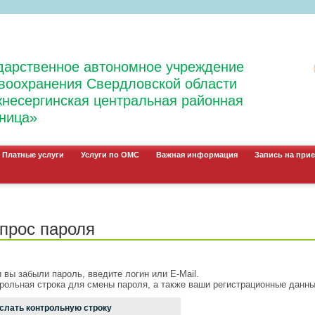
дарственное автономное учреждение
воохранения Свердловской области
несергинская центральная районная
ница»
Платные услуги
Услуги по ОМС
Важная информация
Запись на прие
прос пароля
 вы забыли пароль, введите логин или E-Mail.
рольная строка для смены пароля, а также ваши регистрационные данные
слать контрольную строку