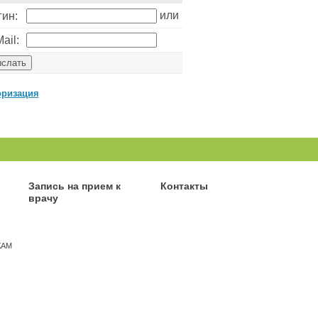
или
гин:
ail:
оризация
Запись на прием к
Контакты
врачу
КАМ