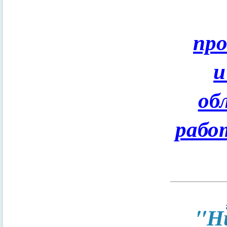
пр
и
об
рабо
"Н