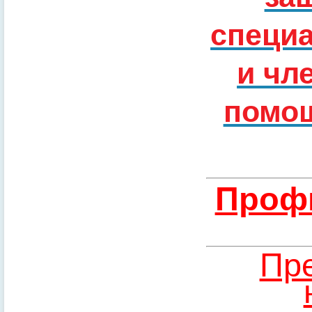
специ
и чл
помощ
Профи
Пре