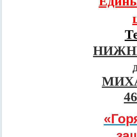
Едины
Т
НИЖН
МИХ
4
«Гор
за