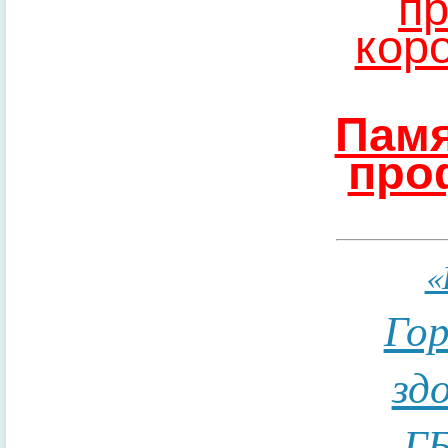
пр
кор
Памя
про
«
Гор
зд
ГБ