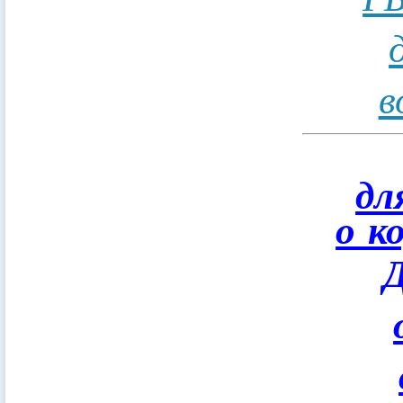
в
дл
о к